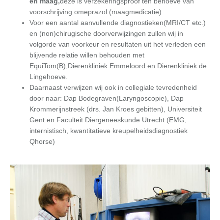
en
maag,
deze is verzekeringsproof ten behoeve van
voorschrijving omeprazol (maagmedicatie)
Voor een aantal aanvullende diagnostieken(MRI/CT etc.)
en (non)chirugische doorverwijzingen zullen wij in
volgorde van voorkeur en resultaten uit het verleden een
blijvende relatie willen behouden met
EquiTom(B),Dierenkliniek Emmeloord en Dierenkliniek de
Lingehoeve.
Daarnaast verwijzen wij ook in collegiale tevredenheid
door naar: Dap Bodegraven(Laryngoscopie), Dap
Krommerijnstreek (drs. Jan Kroes gebitten), Universiteit
Gent en Faculteit Diergeneeskunde Utrecht (EMG,
internistisch, kwantitatieve kreupelheidsdiagnostiek
Qhorse)