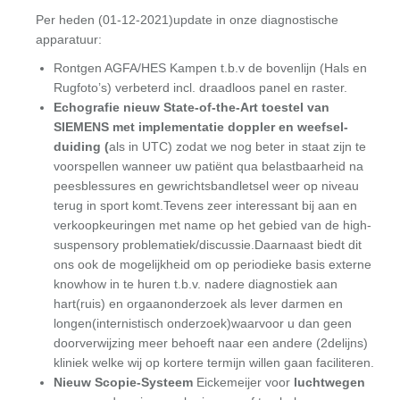
Per heden (01-12-2021)update in onze diagnostische
apparatuur:
Rontgen AGFA/HES Kampen t.b.v de bovenlijn (Hals en
Rugfoto’s) verbeterd incl. draadloos panel en raster.
Echografie nieuw State-of-the-Art toestel van
SIEMENS met implementatie doppler en weefsel-
duiding (
als in UTC) zodat we nog beter in staat zijn te
voorspellen wanneer uw patiënt qua belastbaarheid na
peesblessures en gewrichtsbandletsel weer op niveau
terug in sport komt.Tevens zeer interessant bij aan en
verkoopkeuringen met name op het gebied van de high-
suspensory problematiek/discussie.Daarnaast biedt dit
ons ook de mogelijkheid om op periodieke basis externe
knowhow in te huren t.b.v. nadere diagnostiek aan
hart(ruis) en orgaanonderzoek als lever darmen en
longen(internistisch onderzoek)waarvoor u dan geen
doorverwijzing meer behoeft naar een andere (2delijns)
kliniek welke wij op kortere termijn willen gaan faciliteren.
Nieuw Scopie-Systeem
Eickemeijer voor
luchtwegen