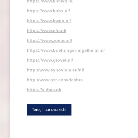
https://www.knmvd.nl/
https://www.knhs.nl/
https://www.kwpn.nl/
https://www.efo.nl/
https://www.zoetis.nl/
https://www.boehringer-ingelheim.nl/
https://www.grovet.nl/
http://www.synovium.eu/nl/
http://www.ast.com/dechra
https://virbac.nl/
Terug naar overzicht